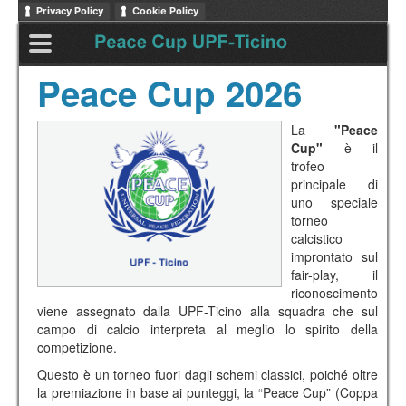
Privacy Policy
Cookie Policy
Peace Cup 2026
La
"Peace
Cup"
è il
trofeo
principale di
uno speciale
torneo
calcistico
improntato sul
fair-play, il
riconoscimento
viene assegnato dalla UPF-Ticino alla squadra che sul
campo di calcio interpreta al meglio lo spirito della
competizione.
Questo è un torneo fuori dagli schemi classici, poiché oltre
la premiazione in base ai punteggi, la “Peace Cup” (Coppa