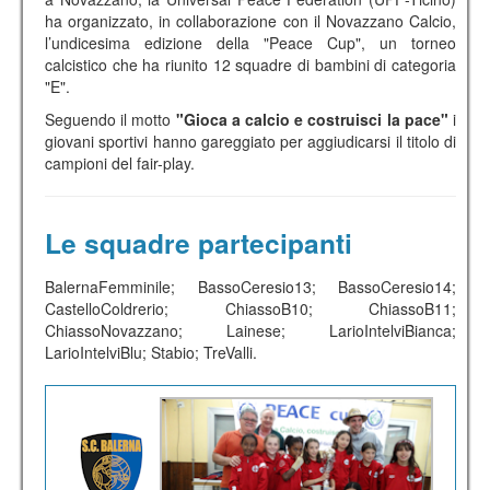
ha organizzato, in collaborazione con il Novazzano Calcio,
l’undicesima edizione della "Peace Cup", un torneo
calcistico che ha riunito 12 squadre di bambini di categoria
"E".
Seguendo il motto
"Gioca a calcio e costruisci la pace"
i
giovani sportivi hanno gareggiato per aggiudicarsi il titolo di
campioni del fair-play.
Le squadre partecipanti
BalernaFemminile; BassoCeresio13; BassoCeresio14;
CastelloColdrerio; ChiassoB10; ChiassoB11;
ChiassoNovazzano; Lainese; LarioIntelviBianca;
LarioIntelviBlu; Stabio; TreValli.