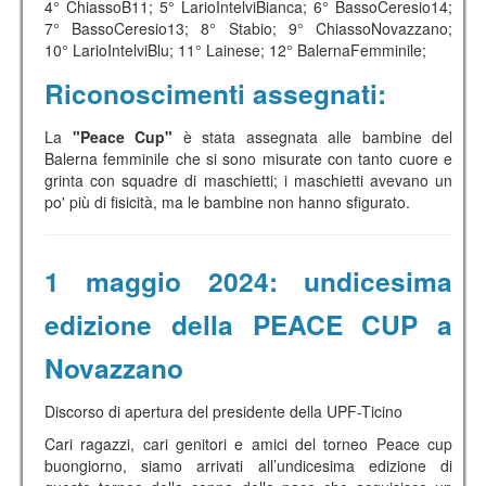
4° ChiassoB11; 5° LarioIntelviBianca; 6° BassoCeresio14;
7° BassoCeresio13; 8° Stabio; 9° ChiassoNovazzano;
10° LarioIntelviBlu; 11° Lainese; 12° BalernaFemminile;
Riconoscimenti assegnati:
La
"Peace Cup"
è stata assegnata alle bambine del
Balerna femminile che si sono misurate con tanto cuore e
grinta con squadre di maschietti; i maschietti avevano un
po' più di fisicità, ma le bambine non hanno sfigurato.
1 maggio 2024: undicesima
edizione della PEACE CUP a
Novazzano
Discorso di apertura del presidente della UPF-Ticino
Cari ragazzi, cari genitori e amici del torneo Peace cup
buongiorno, siamo arrivati all’undicesima edizione di