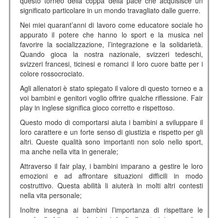
questo torneo della coppa della pace che acquisisce un
significato particolare in un mondo travagliato dalle guerre.
Nei miei quarant’anni di lavoro come educatore sociale ho
appurato il potere che hanno lo sport e la musica nel
favorire la socializzazione, l’integrazione e la solidarietà.
Quando gioca la nostra nazionale, svizzeri tedeschi,
svizzeri francesi, ticinesi e romanci il loro cuore batte per i
colore rossocrociato.
Agli allenatori è stato spiegato il valore di questo torneo e a
voi bambini e genitori voglio offrire qualche riflessione. Fair
play in inglese significa gioco corretto e rispettoso.
Questo modo di comportarsi aiuta i bambini a sviluppare il
loro carattere e un forte senso di giustizia e rispetto per gli
altri. Queste qualità sono importanti non solo nello sport,
ma anche nella vita in generale;
Attraverso il fair play, i bambini imparano a gestire le loro
emozioni e ad affrontare situazioni difficili in modo
costruttivo. Questa abilità li aiuterà in molti altri contesti
nella vita personale;
Inoltre insegna ai bambini l’importanza di rispettare le